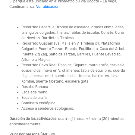
El parque está ubicado en el kilómetro 30 vía Bogotá - La Vega,
Cundinamarca.
Ver ubicación
Recorrido Lagartija: Tronco de escalada, cruces enmalladas,
triángulos colgados, Tijeras, Tablas de Escalar, Cohete, Cuna
de Newton, Barriletes, Tirolesa.
Recorrido Guacamaya: Malla en V, Tirolesa x4, Plataforma
Colgante, Puente Tarzán, Robots, Equilibrista, Casa del Árbol,
Puente Zig Zag, Salto de Tarzán, Barriles, Puente Levadizo,
Alfombra Mágica.
Recorrido Pavo Real: Paso del Gigante, muro araña, travesía
suspendida, maya en V, chimenea, tabla de equilibrio, cuerda
floja, cuerdas en U, puente indio, tirolesa, barriletes, I love
Kombai, puente tibetano, escalera gota.
Desafío Banana.
Escalada mono.
Escalada araña.
Caminata ecológica
Acceso a senderos ecológicos.
Duración de las actividades:
cuatro (4) horas y treinta (30) minutos
aproximadamente.
Valor por persona
$140.000