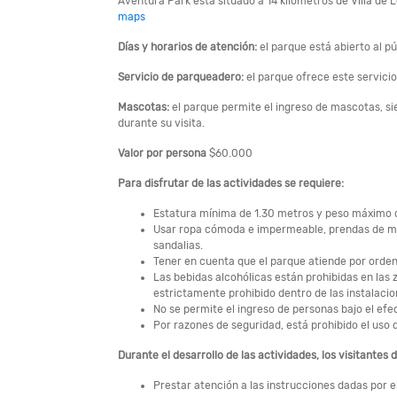
Aventura Park está situado a 14 kilómetros de Villa de 
maps
Días y horarios de atención:
el parque está abierto al p
Servicio de parqueadero:
el parque ofrece este servici
Mascotas:
el parque permite el ingreso de mascotas, si
durante su visita.
Valor por persona
$60.000
Para disfrutar de las actividades se requiere:
Estatura mínima de 1.30 metros y peso máximo 
Usar ropa cómoda e impermeable, prendas de man
sandalias.
Tener en cuenta que el parque atiende por orden
Las bebidas alcohólicas están prohibidas en las 
estrictamente prohibido dentro de las instalacio
No se permite el ingreso de personas bajo el efe
Por razones de seguridad, está prohibido el uso 
Durante el desarrollo de las actividades, los visitantes 
Prestar atención a las instrucciones dadas por e