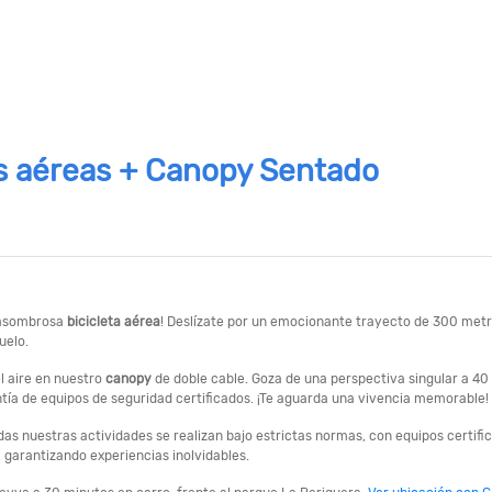
as aéreas + Canopy Sentado
a asombrosa
bicicleta aérea
! Deslízate por un emocionante trayecto de 300 metr
uelo.
el aire en nuestro
canopy
de doble cable. Goza de una perspectiva singular a 40
ntía de equipos de seguridad certificados. ¡Te aguarda una vivencia memorable!
das nuestras actividades se realizan bajo estrictas normas, con equipos certifi
 garantizando experiencias inolvidables.