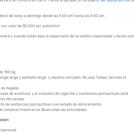
Leyva a 30 minutos en carro, frente al parque La Periquera.
Ver ubicación con 
úblico de lunes a domingo desde las 9:00 am hasta las 5:00 pm.
o con valor de $5.000 por automóvil.
empre y cuando estén bajo la supervisión de un adulto responsable y lleven cor
de 100 kg.
ga larga y pantalón largo, y zapatos cerrados. No usar faldas, tacones ni
 de llegada.
zonas de aventura, y el consumo de cigarrillo y sustancias psicoactivas está
nes del parque.
cto de sustancias psicoactivas o en estado de alicoramiento.
de celulares mientras se desarrollan las actividades.
deben:
l personal.